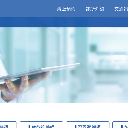
線上預約
診所介紹
交通訊
醫師簡介
環境介紹
醫療新知
衛教專區
 醫師
▌林恭毅 醫師
▌齊燕斌 醫師
▌