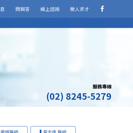
息
問與答
線上諮詢
徵人求才
服務專線
(02) 8245-5279
彭馨婷醫師
▌黃志逢 醫師