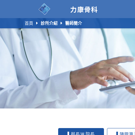
力康骨科
首頁
診所介紹
醫師簡介
▌蔡長洲 院長
▌陳興源