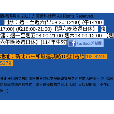
版權所有 © 2013 力康骨科診所 All Rights Reserved.
門診：週一至週六(早08:30-12:00) (午14:00-
17:00) (晚18:00-21:00)【週六晚及週日休】
復
健：週一至週五08:00-21:00 週六08:00-12:00 【週
六午晚及週日休】[114年生效]
地址：新北市中和區連城路10號
電話
:
02-8245-
5279
禁止任何網際網路服務業者轉錄本院網路資訊之內容供人點閱。 (但以網
路搜尋或超連結方式，進入醫療機構之網址（域）直接點閱者，不在此
限。)