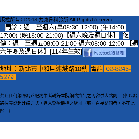
版權所有 © 2013 力康骨科診所 All Rights Reserved.
門診：週一至週六(早08:30-12:00) (午14:00-
17:00) (晚18:00-21:00)【週六晚及週日休】
復
健：週一至週五08:00-21:00 週六08:00-12:00 【週
六午晚及週日休】[114年生效]
地址：新北市中和區連城路10號
電話
:
02-8245-
5279
禁止任何網際網路服務業者轉錄本院網路資訊之內容供人點閱。 (但以網
路搜尋或超連結方式，進入醫療機構之網址（域）直接點閱者，不在此
限。)