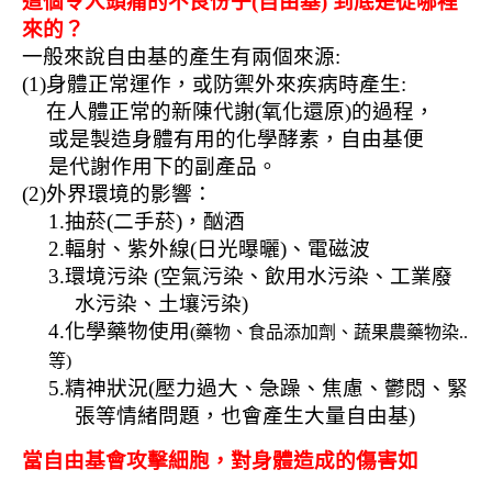
這個令人頭痛的不良份子
(
自由基
)
到底是從哪裡
來的？
一般來說自由基的產生有兩個來源
:
(1)
身體正常運作，或防禦外來疾病時產生
:
在人體正常的新陳代謝
(
氧化還原
)
的過程，
或是製造身體有用的化學酵素，自由基便
是代謝作用下的副產品。
(2)
外界環境的影響：
1.
抽菸
(
二手菸
)
，酗酒
2.
輻射、紫外線
(
日光曝曬
)
、電磁波
3.
環境污染
(
空氣污染、飲用水污染、工業廢
水污染、土壤污染
)
4.
化學藥物使用
(
藥物、食品添加劑、蔬果農藥物染
..
等
)
5.
精神狀況
(
壓力過大、急躁、焦慮、鬱悶、緊
張等情緒問題，也會產生大量自由基
)
當自由基會攻擊細胞，對身體造成的傷害如