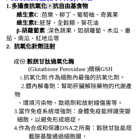
1.
多攝食抗氧化，抗自由基食物
維生素
C
:
芭樂、柳丁、葡萄柚、奇異果
維生素
E
:
胚芽、全穀類、葵花油
β
-
胡蘿蔔素
:
深色蔬果，如胡蘿蔔、木瓜、番
茄、南瓜、紅地瓜等
抗氧化針劑注射
2.
成份
:
穀胱甘肽過氧化
酶
(Glutathione Peroxidase )
簡稱
GSH
抗氧化劑
:
作為細胞內最強的抗氧化劑。
1.
2.
體內解毒劑：幫助肝臟解除藥物的代謝產
物
、環境污染物、致癌劑和放射線傷害等。
3.
當作免疫系統增強劑：身體免疫能辨識突變
細胞，以避免形成癌症。
4.
作為合成和保護
DNA
之所需：穀胱甘肽能搭
載胺基酸通過細胞膜，