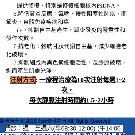
提供修復，特別是修復細胞核內的
DNA
。
5.
降低發炎反應：氣喘、慢性阻塞性肺疾、關
節炎、自體免疫疾病和癌
症，抑制自由基產生，減少發炎的嚴重性和
發作次數。
6.
抗老化：穀胱甘肽代謝自由基，減少細胞老
化破壞。
7.
抑制細胞內黑色素細胞活性，及膠原破壞，
進而產生肌膚光澤。
注射方式
:
一療程治療為
10
次注射每週
1~2
次，
每次靜脈注射時間約
1.5~2
小時
版權所有 © 2013 力康骨科診所 All Rights Reserved.
門診：週一至週六(早08:30-12:00) (午14:00-