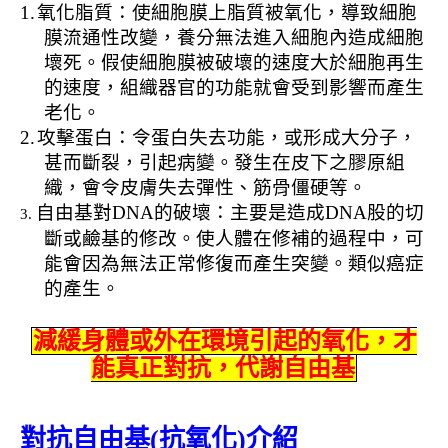
1.
氧化脂質：使細胞膜上脂質被氧化，導致細胞
膜流通性改變，養分無法進入細胞內造成細胞
壞死。假使細胞膜被破壞的速度大於細胞再生
的速度，組織器官的功能就會受到影響而產生
老化。
2.
攻擊蛋白：令蛋白失去功能，或形成大分子，
甚而斷裂，引起病變。發生在皮下之膠原組
織，會令皮膚失去彈性、筋骨僵硬等。
自由基對
DNA
的破壞：主要是造成
DNA
股的切
3.
斷或鹼基的修改。使人體在修補的過程中，可
能會因為無法正常修復而產生突變。類似癌症
的產生。
減緩身體或外在環境引起的氧化，才
能真正對抗，代謝自由基
對抗自由基
(
抗氧化
)
介紹